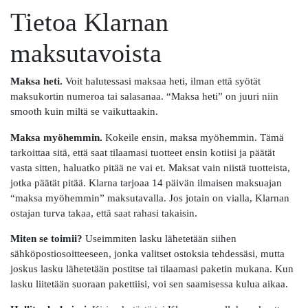
Tietoa Klarnan
maksutavoista
Maksa heti.
Voit halutessasi maksaa heti, ilman että syötät
maksukortin numeroa tai salasanaa. “Maksa heti” on juuri niin
smooth kuin miltä se vaikuttaakin.
Maksa myöhemmin.
Kokeile ensin, maksa myöhemmin. Tämä
tarkoittaa sitä, että saat tilaamasi tuotteet ensin kotiisi ja päätät
vasta sitten, haluatko pitää ne vai et. Maksat vain niistä tuotteista,
jotka päätät pitää. Klarna tarjoaa 14 päivän ilmaisen maksuajan
“maksa myöhemmin” maksutavalla. Jos jotain on vialla, Klarnan
ostajan turva takaa, että saat rahasi takaisin.
Miten se toimii?
Useimmiten lasku lähetetään siihen
sähköpostiosoitteeseen, jonka valitset ostoksia tehdessäsi, mutta
joskus lasku lähetetään postitse tai tilaamasi paketin mukana. Kun
lasku liitetään suoraan pakettiisi, voi sen saamisessa kulua aikaa.