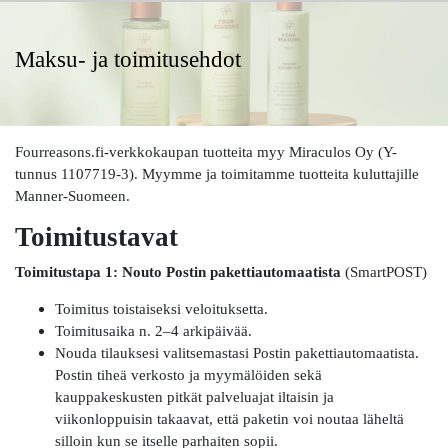
Maksu- ja toimitusehdot
Fourreasons.fi-verkkokaupan tuotteita myy Miraculos Oy (Y-
tunnus 1107719-3). Myymme ja toimitamme tuotteita kuluttajille
Manner-Suomeen.
Toimitustavat
Toimitustapa 1: Nouto Postin pakettiautomaatista
(SmartPOST)
Toimitus toistaiseksi veloituksetta.
Toimitusaika n. 2–4 arkipäivää.
Nouda tilauksesi valitsemastasi Postin pakettiautomaatista.
Postin tiheä verkosto ja myymälöiden sekä
kauppakeskusten pitkät palveluajat iltaisin ja
viikonloppuisin takaavat, että paketin voi noutaa läheltä
silloin kun se itselle parhaiten sopii.