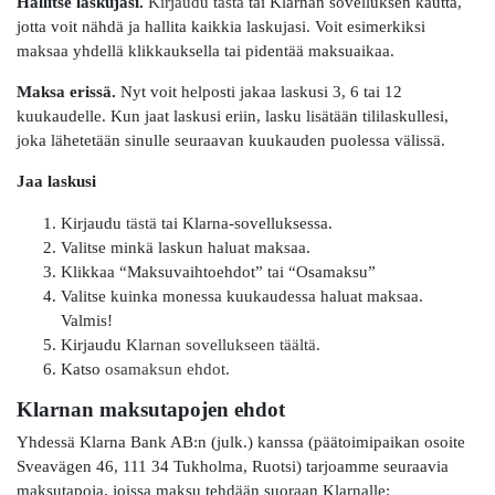
Hallitse laskujasi.
Kirjaudu tästä
tai Klarnan sovelluksen kautta,
jotta voit nähdä ja hallita kaikkia laskujasi. Voit esimerkiksi
maksaa yhdellä klikkauksella tai pidentää maksuaikaa.
Maksa erissä.
Nyt voit helposti jakaa laskusi 3, 6 tai 12
kuukaudelle. Kun jaat laskusi eriin, lasku lisätään tililaskullesi,
joka lähetetään sinulle seuraavan kuukauden puolessa välissä.
Jaa laskusi
Kirjaudu
tästä
tai Klarna-sovelluksessa.
Valitse minkä laskun haluat maksaa.
Klikkaa “Maksuvaihtoehdot” tai “Osamaksu”
Valitse kuinka monessa kuukaudessa haluat maksaa.
Valmis!
Kirjaudu
Klarnan sovellukseen täältä.
Katso
osamaksun ehdot.
Klarnan maksutapojen ehdot
Yhdessä Klarna Bank AB:n (julk.) kanssa (päätoimipaikan osoite
Sveavägen 46, 111 34 Tukholma, Ruotsi) tarjoamme seuraavia
maksutapoja, joissa maksu tehdään suoraan Klarnalle: