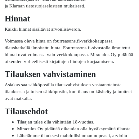
ja
Klarnan tietosuojaselosteen
mukaisesti.
Hinnat
Kaikki hinnat sisältävät arvonlisäveron.
Voimassa oleva hinta on fourreasons.fi-verkkokaupassa
tilaushetkellä ilmoitettu hinta. Fourreasons.fi-sivustolle ilmoitetut
hinnat ovat voimassa vain verkkokaupassa. Miraculos Oy pidättää
oikeuden virheellisesti kirjattujen hintojen korjaamiseen.
Tilauksen vahvistaminen
Asiakas saa sähköpostilla tilausvahvistuksen vastaanotetusta
tilauksesta ja toisen sähköpostin, kun tilaus on käsitelty ja tuotteet
ovat matkalla.
Tilausehdot
Tilaajan tulee olla vähintään 18-vuotias.
Miraculos Oy pidättää oikeuden olla hyväksymättä tilausta.
Lähetämme tilauksesi mahdollisimman nopeasti, arvioitu