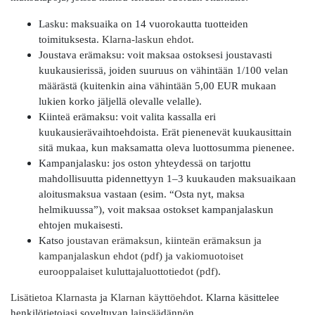
Lasku: maksuaika on 14 vuorokautta tuotteiden
toimituksesta.
Klarna-laskun ehdot.
Joustava erämaksu: voit maksaa ostoksesi joustavasti
kuukausierissä, joiden suuruus on vähintään 1/100 velan
määrästä (kuitenkin aina vähintään 5,00 EUR mukaan
lukien korko jäljellä olevalle velalle).
Kiinteä erämaksu: voit valita kassalla eri
kuukausierävaihtoehdoista. Erät pienenevät kuukausittain
sitä mukaa, kun maksamatta oleva luottosumma pienenee.
Kampanjalasku: jos oston yhteydessä on tarjottu
mahdollisuutta pidennettyyn 1–3 kuukauden maksuaikaan
aloitusmaksua vastaan (esim. “Osta nyt, maksa
helmikuussa”), voit maksaa ostokset kampanjalaskun
ehtojen mukaisesti.
Katso
joustavan erämaksun, kiinteän erämaksun ja
kampanjalaskun ehdot (pdf)
ja
vakiomuotoiset
eurooppalaiset kuluttajaluottotiedot (pdf)
.
Lisätietoa Klarnasta
ja
Klarnan käyttöehdot
. Klarna käsittelee
henkilötietojasi soveltuvan lainsäädännön