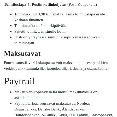
Toimitustapa 4: Postin kotiinkuljetus
(Posti Kotipaketti)
Toimituskulut 9,90 € / lähetys
.
Tämä toimitustapa ei ole
koskaan ilmainen.
Toimitusaika n. 2–4 arkipäivää.
Paketti toimitetaan sinulle kotiin.
Posti on yhteydessä sinuun ja sopii kanssasi sopivan
toimitusajan.
Maksutavat
Fourreasons.fi-verkkokaupassa voit maksaa tilauksesi pankkien
verkkopankkitunnuksilla, luottokortilla, laskulla ja osamaksulla.
Paytrail
Maksu verkkopankissa tai mobiilimaksutavoilla on
asiakkaalle ilmainen.
Paytrail tarjoaa seuraavat maksutavat: Nordea,
Osuuspankki, Danske Bank, Ålandsbanken,
Handelsbanken, S-Pankki, Aktia, POP Pankki, Säästöpankki,