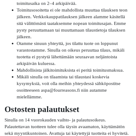
toimitusaika on 2–4 arkipäivää.
Toimitusosoitetta ei ole mahdollista muuttaa tilauksen teon
jälkeen. Verkkokauppatilauksen jälkeen alamme käsitellä
sitä välittömästi taataksemme nopean toimitusajan. Emme
pysty peruuttamaan tai muuttamaan tilaustietoja tilauksen
jälkeen.
Otamme sinuun yhteyttä, jos tilattu tuote on loppunut
varastostamme. Sinulla on oikeus peruuttaa tilaus, mikäli
tuotetta ei pystytä lähettämään seuraavan neljäntoista
arkipäivän kuluessa.
Mahdollisista jälkitoimituksista ei peritä toimitusmaksua.
Mikäli sinulla on tilaamista tai tilaustasi koskevia
kysymyksiä, voit olla meihin yhteydessä sähköpostitse
osoitteeseen aspa@fourreasons.fi niin autamme
mielellämme.
Ostosten palautukset
Sinulla on 14 vuorokauden vaihto- ja palautusoikeus.
Palautettavan tuotteen tulee olla täysin avaamaton, käyttämätön
sekä myyntikuntoinen. Avattuja tai käytettyjä tuotteita ei hyvitetä.