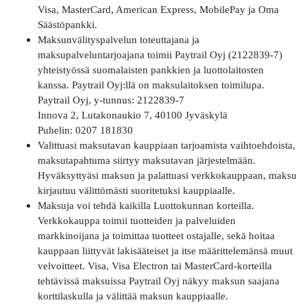
Visa, MasterCard, American Express, MobilePay ja Oma
Säästöpankki.
Maksunvälityspalvelun toteuttajana ja
maksupalveluntarjoajana toimii Paytrail Oyj (2122839-7)
yhteistyössä suomalaisten pankkien ja luottolaitosten
kanssa. Paytrail Oyj:llä on maksulaitoksen toimilupa.
Paytrail Oyj, y-tunnus: 2122839-7
Innova 2, Lutakonaukio 7, 40100 Jyväskylä
Puhelin: 0207 181830
Valittuasi maksutavan kauppiaan tarjoamista vaihtoehdoista,
maksutapahtuma siirtyy maksutavan järjestelmään.
Hyväksyttyäsi maksun ja palattuasi verkkokauppaan, maksu
kirjautuu välittömästi suoritetuksi kauppiaalle.
Maksuja voi tehdä kaikilla Luottokunnan korteilla.
Verkkokauppa toimii tuotteiden ja palveluiden
markkinoijana ja toimittaa tuotteet ostajalle, sekä hoitaa
kauppaan liittyvät lakisääteiset ja itse määrittelemänsä muut
velvoitteet. Visa, Visa Electron tai MasterCard-korteilla
tehtävissä maksuissa Paytrail Oyj näkyy maksun saajana
korttilaskulla ja välittää maksun kauppiaalle.